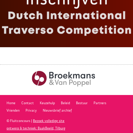
Home
Contact
Keuzehulp
Beleid
Bestuur
Partners
Vrienden
Privacy
Nieuwsbrief archief
© Fluitconcours |
Bezoek volledige site
ontwerp & techniek: BaakBeeld, Tilburg