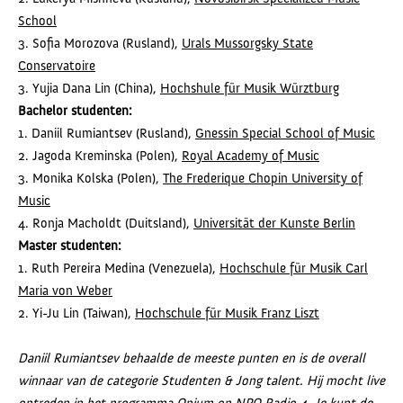
School
3. Sofia Morozova (Rusland),
Urals Mussorgsky State
Conservatoire
3. Yujia Dana Lin (China),
Hochshule für Musik Würztburg
Bachelor studenten:
1. Daniil Rumiantsev (Rusland),
Gnessin Special School of Music
2. Jagoda Kreminska (Polen),
Royal Academy of Music
3. Monika Kolska (Polen),
The Frederique Chopin University of
Music
4. Ronja Macholdt (Duitsland),
Universität der Kunste Berlin
Master studenten:
1. Ruth Pereira Medina (Venezuela),
Hochschule für Musik Carl
Maria von Weber
2. Yi-Ju Lin (Taiwan),
Hochschule für Musik Franz Liszt
Daniil Rumiantsev behaalde de meeste punten en is de overall
winnaar van de categorie Studenten & Jong talent. Hij mocht live
optreden in het programma Opium op NPO Radio 4.
Je kunt de