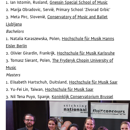
1. Ian Istomin, Rusland,
Gnessin Special School of Music
2. Marija Obradovic, Servië, Primary School 'Zivorad Grbic'
3. Meta Pirc, Slovenië,
Conservatory of Music and Ballet
Ljubljana
Bachelors
1. Natalia Karaszewska, Polen,
Hochschule für Musik Hanns
Eisler Berlin
2. Olivier Girardin, Frankrijk,
Hochschule für Musik Karlsruhe
3. Tomasz Sierant, Polen,
The Fryderyk Chopin University of
Music
Masters
1. Elisabeth Hartschuh, Duitsland,
Hochschule für Musik Saar
2. Yu-Fei Lin, Taiwan,
Hochschule für Musik Saar
3. Nil Tena Puyo, Spanje,
Koninklijk Conservatorium Brussel