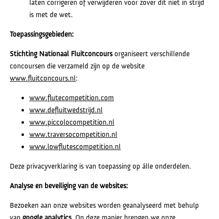
laten corrigeren of verwijderen voor zover dit niet in strijd
is met de wet.
Toepassingsgebieden:
Stichting Nationaal Fluitconcours
organiseert verschillende
concoursen die verzameld zijn op de website
www.fluitconcours.nl
:
www.flutecompetition.com
www.defluitwedstrijd.nl
www.piccolocompetition.nl
www.traversocompetition.nl
www.lowflutescompetition.nl
Deze privacyverklaring is van toepassing op álle onderdelen.
Analyse en beveiliging van de websites:
Bezoeken aan onze websites worden geanalyseerd met behulp
van
google analytics
. Op deze manier brengen we onze