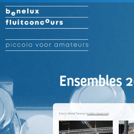
Ensembles 
Foto's: Mehdi Taherian (
collab-cloud.com
)