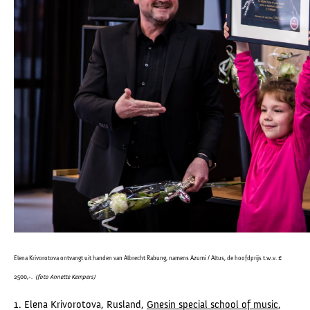
Elena Krivorotova ontvangt uit handen van Albrecht Rabung, namens Azumi / Altus, de hoofdprijs t.w.v. €
2500,-.
(foto Annette Kempers)
1. Elena Krivorotova, Rusland,
Gnesin special school of music
,